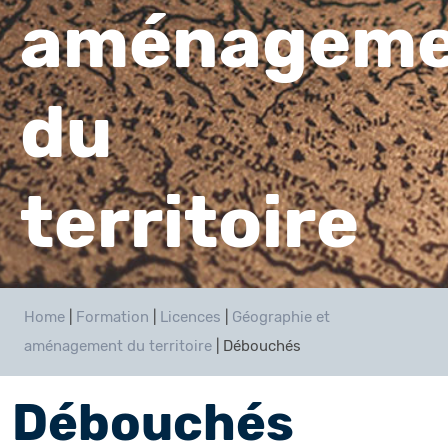
aménageme
du
territoire
Home
|
Formation
|
Licences
|
Géographie et
aménagement du territoire
|
Débouchés
Débouchés