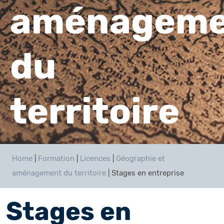
aménageme
du
territoire
Home
|
Formation
|
Licences
|
Géographie et
aménagement du territoire
|
Stages en entreprise
Stages en