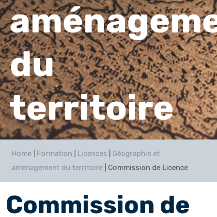
aménageme
du
territoire
Home
|
Formation
|
Licences
|
Géographie et
aménagement du territoire
|
Commission de Licence
Commission de