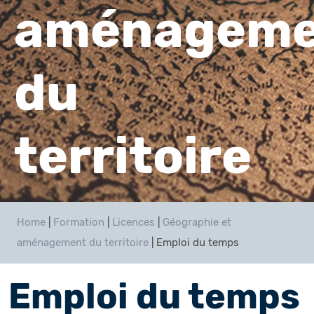
aménageme
du
territoire
Home
|
Formation
|
Licences
|
Géographie et
aménagement du territoire
|
Emploi du temps
Emploi du temps