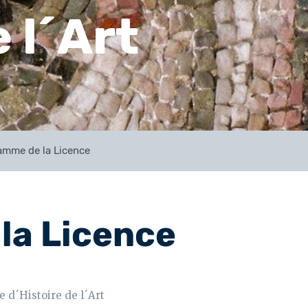
 l´Art
amme de la Licence
la Licence
 d´Histoire de l´Art