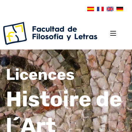
Licences
Histoire de
l´Art