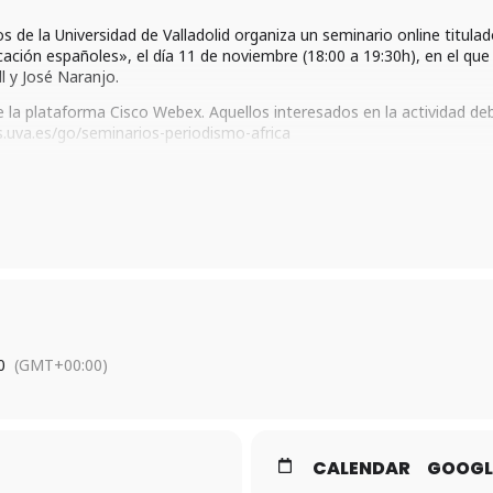
s de la Universidad de Valladolid organiza un seminario online titula
ión españoles», el día 11 de noviembre (18:00 a 19:30h), en el que 
ll y José Naranjo.
e la plataforma Cisco Webex. Aquellos interesados en la actividad deb
s.uva.es/go/seminarios-periodismo-africa
0
(GMT+00:00)
CALENDAR
GOOGL