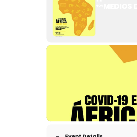
MEDIOS 
NOV
Event Details