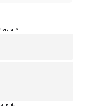
ados con
*
 comente.