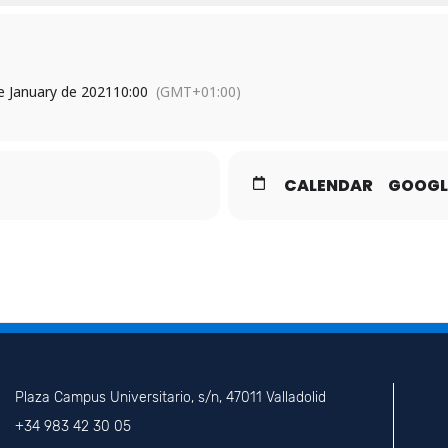
e January de 2021
10:00
(GMT+01:00)
CALENDAR
GOOGL
Plaza Campus Universitario, s/n, 47011 Valladolid
+34 983 42 30 05