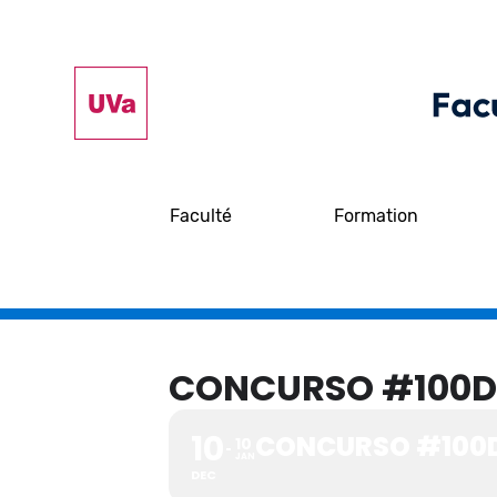
Faculté
Formation
CONCURSO #100D
10
CONCURSO #100D
10
JAN
DEC