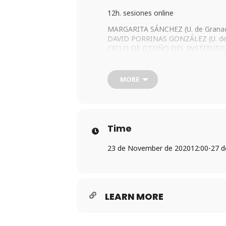
12h. sesiones online
MARGARITA SÁNCHEZ (U. de Granada)
DAVID PORRINAS GONZÁLEZ (U. de Ext
CICLO DE OTOÑO DEL INSTITUTO 
ÁNGEL GALÁN SÁNCHEZ (U. de Málaga) 
JOSÉ MARÍA IÑURRITEGUI RODRÍGUEZ (
JUAN PIMENTEL IGEA (CSIC) El fantas
MORE
Puedes seguir el evento a través de
https://universidaddevalladolid.
enlace (1) (2)
Time
23 de November de 2020
12:00
-
27 d
LEARN MORE