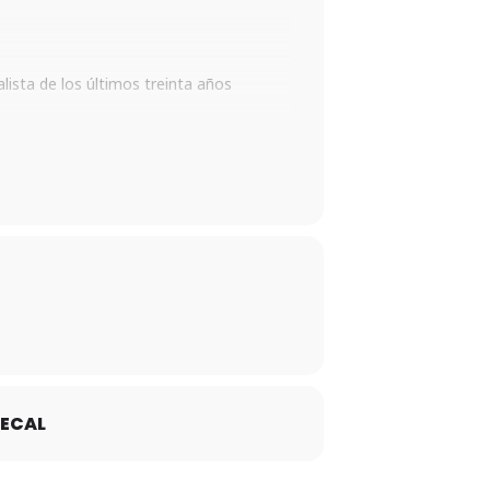
sta de los últimos treinta años
 renovación historiográfica
nes historiográficas
tral
38fc8d128988306
cartel ciclo 2020 con
ECAL