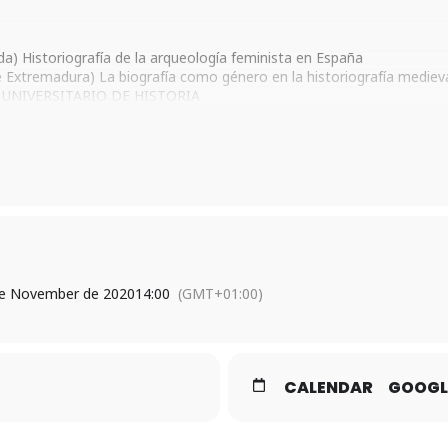
 Historiografía de la arqueología feminista en España
remadura) La biografía como género en la historiografía medievali
UNIVERSITARIO DE HISTORIA
Estado, sociedades y sistemas fiscales en la Castilla medieval: la
UNED) El Petit Concile y el catolicismo ilustrado hispano: cuestio
ma de la ciencia española: treinta años de una historiografía espec
 este enlace:
webex.com/universidaddevalladolid/j.php?MTID=mc06c434830d4d839e
e November de 2020
14:00
(GMT+01:00)
CALENDAR
GOOGL